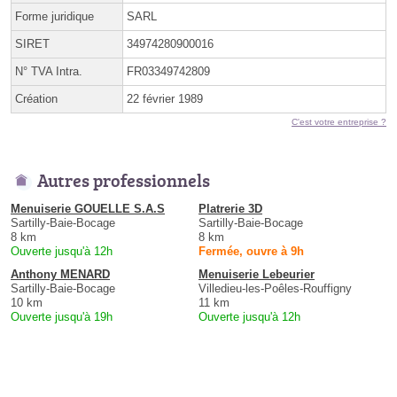
Forme juridique
SARL
SIRET
34974280900016
N° TVA Intra.
FR03349742809
Création
22 février 1989
C'est votre entreprise ?
Autres professionnels
Menuiserie GOUELLE S.A.S
Platrerie 3D
Sartilly-Baie-Bocage
Sartilly-Baie-Bocage
8 km
8 km
Ouverte jusqu'à 12h
Fermée, ouvre à 9h
Anthony MENARD
Menuiserie Lebeurier
Sartilly-Baie-Bocage
Villedieu-les-Poêles-Rouffigny
10 km
11 km
Ouverte jusqu'à 19h
Ouverte jusqu'à 12h