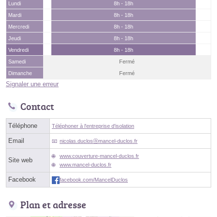
Lundi
8h - 18h
Mardi
8h - 18h
Mercredi
8h - 18h
Jeudi
8h - 18h
Vendredi
8h - 18h
Samedi
Fermé
Dimanche
Fermé
Signaler une erreur
Contact
Téléphone
Téléphoner à l'entreprise d'isolation
Email
nicolas.duclosⓐmancel-duclos.fr
www.couverture-mancel-duclos.fr
Site web
www.mancel-duclos.fr
Facebook
facebook.com/MancelDuclos
Plan et adresse