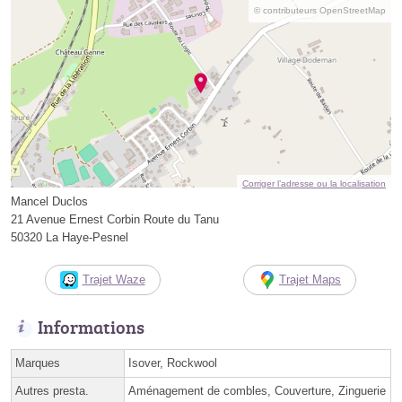
© contributeurs OpenStreetMap
Corriger l’adresse ou la localisation
Mancel Duclos
21 Avenue Ernest Corbin Route du Tanu
50320 La Haye-Pesnel
Trajet Waze
Trajet Maps
Informations
Marques
Isover, Rockwool
Autres presta.
Aménagement de combles, Couverture, Zinguerie