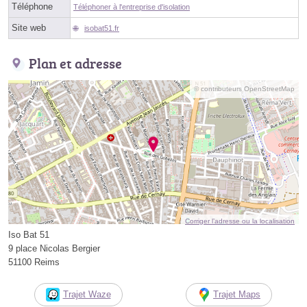
Téléphone
Téléphoner à l'entreprise d'isolation
Site web
isobat51.fr
Plan et adresse
© contributeurs OpenStreetMap
Corriger l’adresse ou la localisation
Iso Bat 51
9 place Nicolas Bergier
51100 Reims
Trajet Waze
Trajet Maps