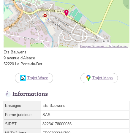
Corriger l’adresse ou la localisation
Ets Bauwens
9 avenue d'Alsace
52220 La Porte-du-Der
Trajet Waze
Trajet Maps
Informations
Enseigne
Ets Bauwens
Forme juridique
SAS
SIRET
82234178000036