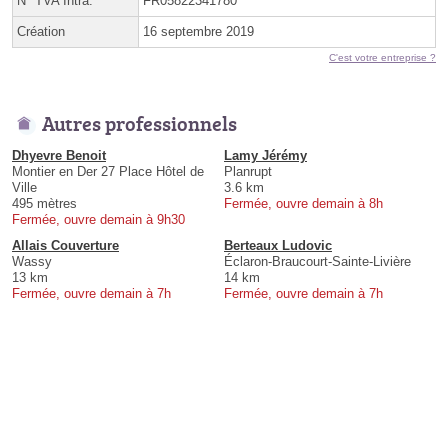
N° TVA Intra.
FR05822341780
Création
16 septembre 2019
C'est votre entreprise ?
Autres professionnels
Dhyevre Benoit
Lamy Jérémy
Montier en Der 27 Place Hôtel de
Planrupt
Ville
3.6 km
495 mètres
Fermée, ouvre demain à 8h
Fermée, ouvre demain à 9h30
Allais Couverture
Berteaux Ludovic
Wassy
Éclaron-Braucourt-Sainte-Livière
13 km
14 km
Fermée, ouvre demain à 7h
Fermée, ouvre demain à 7h