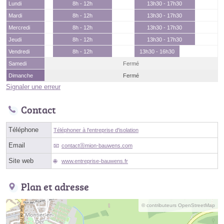
Lundi
8h - 12h
13h30 - 17h30
Mardi
8h - 12h
13h30 - 17h30
Mercredi
8h - 12h
13h30 - 17h30
Jeudi
8h - 12h
13h30 - 17h30
Vendredi
8h - 12h
13h30 - 16h30
Samedi
Fermé
Dimanche
Fermé
Signaler une erreur
Contact
Téléphone
Téléphoner à l'entreprise d'isolation
Email
contactⓐmion-bauwens.com
Site web
www.entreprise-bauwens.fr
Plan et adresse
© contributeurs OpenStreetMap