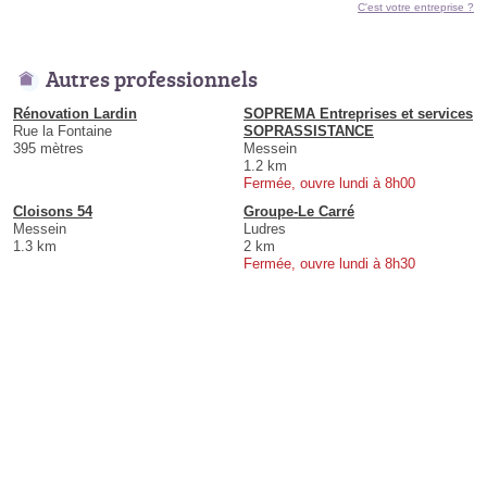
C'est votre entreprise ?
Autres professionnels
Rénovation Lardin
SOPREMA Entreprises et services
Rue la Fontaine
SOPRASSISTANCE
395 mètres
Messein
1.2 km
Fermée, ouvre lundi à 8h00
Cloisons 54
Groupe-Le Carré
Messein
Ludres
1.3 km
2 km
Fermée, ouvre lundi à 8h30