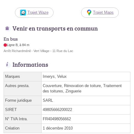
Trajet Waze
Trajet Maps
Venir en transports en commun
En bus
Ligne B, à 84 m
Arrêt Richardménil - Vert Village - 11 Rue du Lac
Informations
Marques
Imerys, Velux
Autres presta.
Couverture, Rénovation de toiture, Traitement
des toitures, Zinguerie
Forme juridique
SARL
SIRET
49805666200022
N° TVA Intra.
FR40498056662
Création
1 décembre 2010