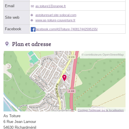
Email
as.toiture1ⓐorange.fr
astoituresarl.site-solocal.com
Site web
www.as-toiture-couverture.fr
Facebook
facebook.com/ASToiture-740817442595155/
Plan et adresse
© contributeurs OpenStreetMap
Corriger l’adresse ou la localisation
As Toiture
6 Rue Jean Lamour
54630 Richardménil