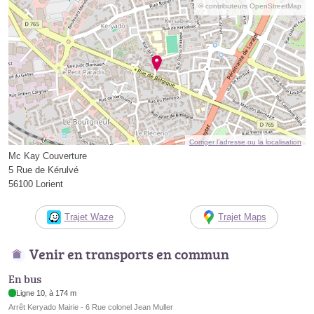
© contributeurs OpenStreetMap
Corriger l’adresse ou la localisation
Mc Kay Couverture
5 Rue de Kérulvé
56100 Lorient
Trajet Waze
Trajet Maps
Venir en transports en commun
En bus
Ligne 10, à 174 m
Arrêt Keryado Mairie - 6 Rue colonel Jean Muller