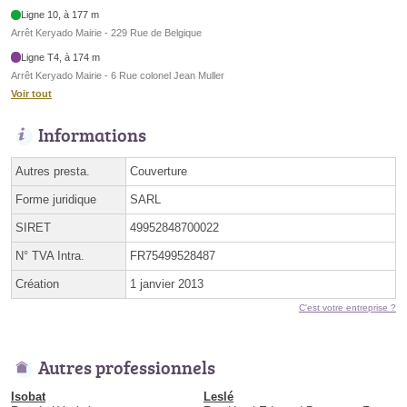
Ligne 10, à 177 m
Arrêt Keryado Mairie - 229 Rue de Belgique
Ligne T4, à 174 m
Arrêt Keryado Mairie - 6 Rue colonel Jean Muller
Voir tout
Informations
Autres presta.
Couverture
Forme juridique
SARL
SIRET
49952848700022
N° TVA Intra.
FR75499528487
Création
1 janvier 2013
C'est votre entreprise ?
Autres professionnels
Isobat
Leslé