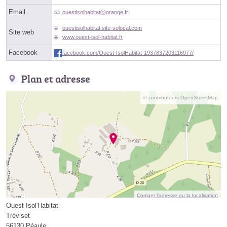
Email
ouestisolhabitatⓐorange.fr
ouestisolhabitat.site-solocal.com
Site web
www.ouest-isol-habitat.fr
Facebook
facebook.com/Ouest-IsolHabitat-1937837203116977/
Plan et adresse
© contributeurs OpenStreetMap
Corriger l’adresse ou la localisation
Ouest Isol'Habitat
Tréviset
56130 Péaule