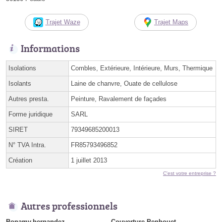
Trajet Waze
Trajet Maps
Informations
Isolations
Combles, Extérieure, Intérieure, Murs, Thermique
Isolants
Laine de chanvre, Ouate de cellulose
Autres presta.
Peinture, Ravalement de façades
Forme juridique
SARL
SIRET
79349685200013
N° TVA Intra.
FR85793496852
Création
1 juillet 2013
C'est votre entreprise ?
Autres professionnels
Bonamy.hernandez
Couverture Penhouet