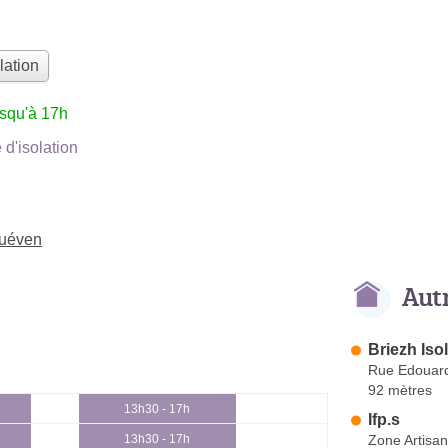
lation
usqu'à 17h
d'isolation
Quéven
Aut
Briezh Iso
Rue Edouard
92 mètres
13h30 - 17h
Ifp.s
Zone Artisa
13h30 - 17h