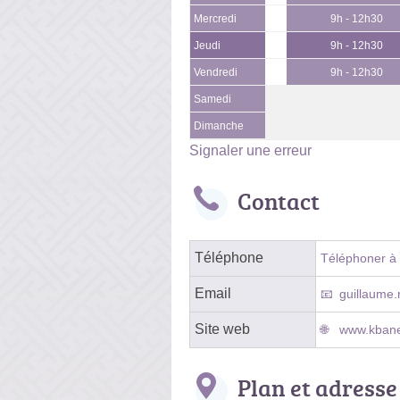
Mercredi
9h - 12h30
Jeudi
9h - 12h30
Vendredi
9h - 12h30
Samedi
Dimanche
Signaler une erreur
Contact
Téléphone
Téléphoner à l
Email
guillaume
Site web
www.kbane
Plan et adresse