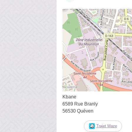
Kbane
6589 Rue Branly
56530 Quéven
Trajet Waze