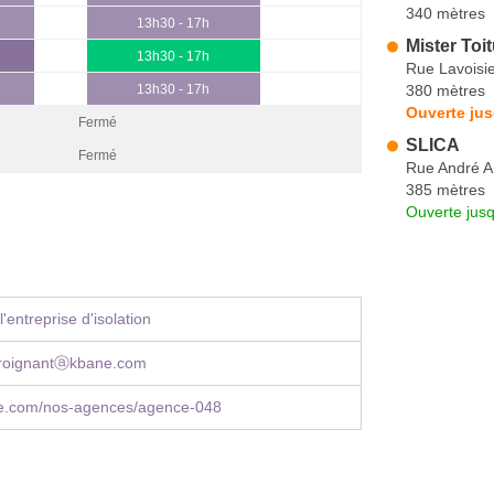
340 mètres
13h30 - 17h
Mister Toi
13h30 - 17h
Rue Lavoisi
380 mètres
13h30 - 17h
Ouverte ju
Fermé
SLICA
Fermé
Rue André 
385 mètres
Ouverte jus
'entreprise d'isolation
.roignantⓐkbane.com
.com/nos-agences/agence-048