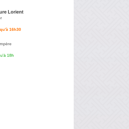
ture Lorient
er
squ'à 16h30
Ampère
qu'à 18h