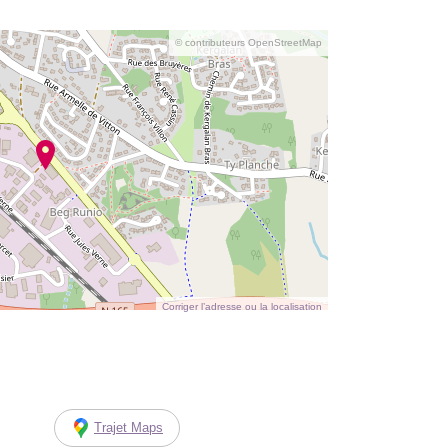
© contributeurs OpenStreetMap
Corriger l’adresse ou la localisation
Trajet Maps