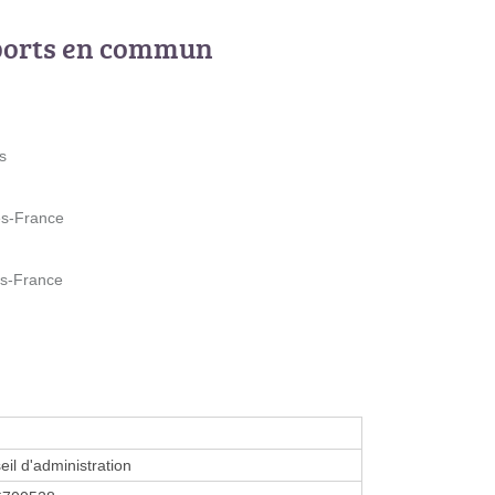
ports en commun
s
ès-France
ès-France
eil d'administration