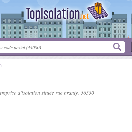
n
treprise d'isolation située
rue branly
, 56530