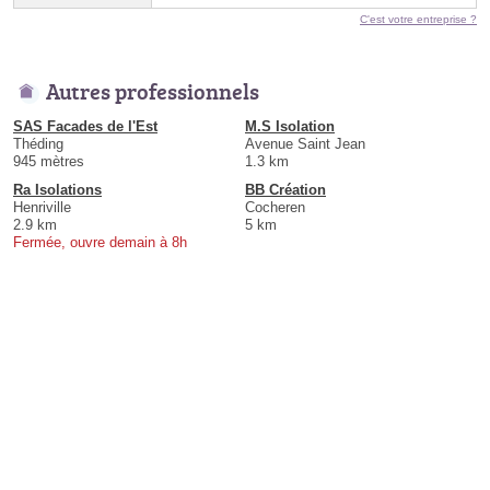
C'est votre entreprise ?
Autres professionnels
SAS Facades de l'Est
M.S Isolation
Théding
Avenue Saint Jean
945 mètres
1.3 km
Ra Isolations
BB Création
Henriville
Cocheren
2.9 km
5 km
Fermée, ouvre demain à 8h