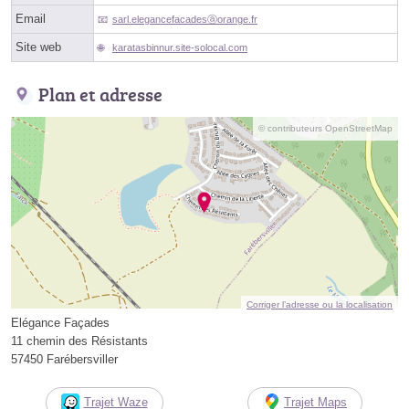
Email
sarl.elegancefacadesⓐorange.fr
Site web
karatasbinnur.site-solocal.com
Plan et adresse
© contributeurs OpenStreetMap
Corriger l’adresse ou la localisation
Elégance Façades
11 chemin des Résistants
57450 Farébersviller
Trajet Waze
Trajet Maps