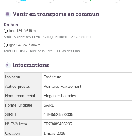
Venir en transports en commun
En bus
Ligne 124, à 649 m
Arrêt FAREBERSVILLER - College Holderith - 37 Grand Rue
Ligne SA 124, à 804 m
Arrêt THEDING - Allee de la Foret - 1 Clos des Lilas
Informations
Isolation
Extérieure
Autres presta.
Peinture, Ravalement
Nom commercial
Elegance Facades
Forme juridique
SARL
SIRET
48945529500035
N° TVA Intra.
FR73489455295
Création
1 mars 2019