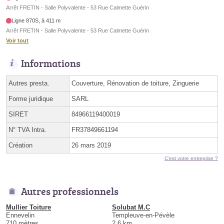
Arrêt FRETIN - Salle Polyvalente - 53 Rue Calmette Guérin
Ligne 870S, à 411 m
Arrêt FRETIN - Salle Polyvalente - 53 Rue Calmette Guérin
Voir tout
Informations
Autres presta.
Couverture, Rénovation de toiture, Zinguerie
Forme juridique
SARL
SIRET
84966119400019
N° TVA Intra.
FR37849661194
Création
26 mars 2019
C'est votre entreprise ?
Autres professionnels
Mullier Toiture
Solubat M.C
Ennevelin
Templeuve-en-Pévèle
710 mètres
2.6 km