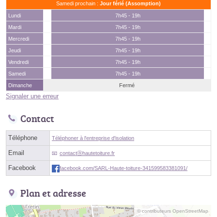
Samedi prochain :
Jour férié (Assomption)
Lundi
7h45 - 19h
Mardi
7h45 - 19h
Mercredi
7h45 - 19h
Jeudi
7h45 - 19h
Vendredi
7h45 - 19h
Samedi
7h45 - 19h
Dimanche
Fermé
Signaler une erreur
Contact
Téléphone
Téléphoner à l'entreprise d'isolation
Email
contactⓐhautetoiture.fr
Facebook
facebook.com/SARL-Haute-toiture-341599583381091/
Plan et adresse
© contributeurs OpenStreetMap