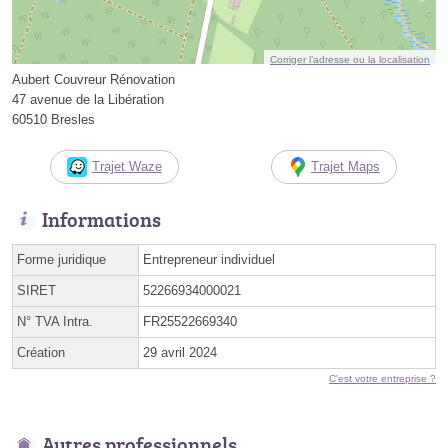
Corriger l’adresse ou la localisation
Aubert Couvreur Rénovation
47 avenue de la Libération
60510 Bresles
Trajet Waze
Trajet Maps
Informations
Forme juridique
Entrepreneur individuel
SIRET
52266934000021
N° TVA Intra.
FR25522669340
Création
29 avril 2024
C'est votre entreprise ?
Autres professionnels