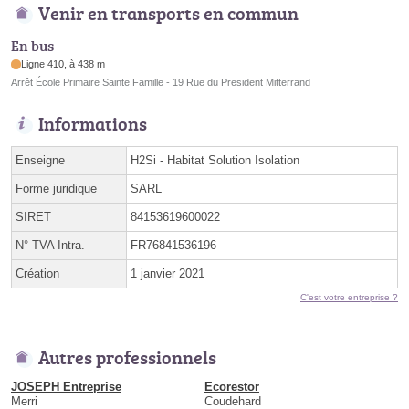
Venir en transports en commun
En bus
Ligne 410, à 438 m
Arrêt École Primaire Sainte Famille - 19 Rue du President Mitterrand
Informations
Enseigne
H2Si - Habitat Solution Isolation
Forme juridique
SARL
SIRET
84153619600022
N° TVA Intra.
FR76841536196
Création
1 janvier 2021
C'est votre entreprise ?
Autres professionnels
JOSEPH Entreprise
Ecorestor
Merri
Coudehard