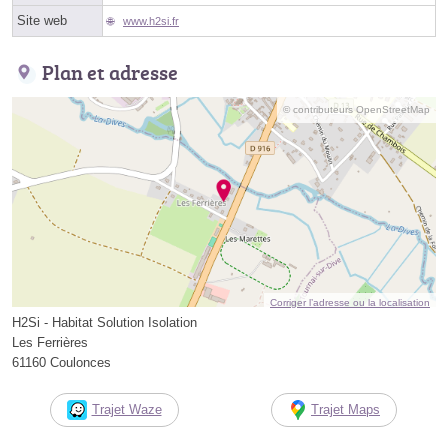
Site web
www.h2si.fr
Plan et adresse
© contributeurs OpenStreetMap
Corriger l’adresse ou la localisation
H2Si - Habitat Solution Isolation
Les Ferrières
61160 Coulonces
Trajet Waze
Trajet Maps