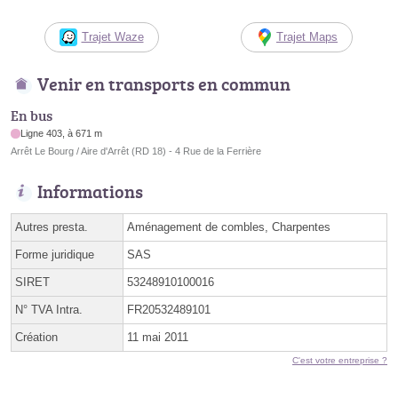
Trajet Waze
Trajet Maps
Venir en transports en commun
En bus
Ligne 403, à 671 m
Arrêt Le Bourg / Aire d'Arrêt (RD 18) - 4 Rue de la Ferrière
Informations
Autres presta.
Aménagement de combles, Charpentes
Forme juridique
SAS
SIRET
53248910100016
N° TVA Intra.
FR20532489101
Création
11 mai 2011
C'est votre entreprise ?