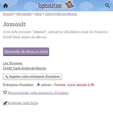
Accueil
>
Normandie
>
Orne
>
Saint-André-de-Messei
Jamault
Cette fiche présente "Jamault", entreprise d'isolation située
les bruyeres
,
61440 Saint-André-de-Messei.
Demande de devis en ligne
Les Bruyeres
61440 Saint-André-de-Messei
📞 Appeler cette entreprise d'isolation
Entreprise d'isolation -
artisan
-
Fermée, ouvre demain à 8h
Recommander cette entreprise d'isolation
Améliorer cette fiche