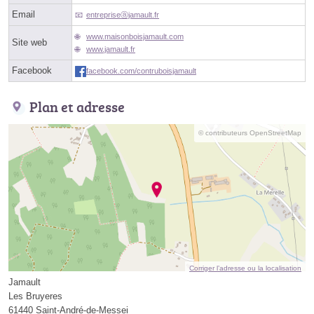
Email
entrepriseⓐjamault.fr
www.maisonboisjamault.com
Site web
www.jamault.fr
Facebook
facebook.com/contruboisjamault
Plan et adresse
© contributeurs OpenStreetMap
Corriger l’adresse ou la localisation
Jamault
Les Bruyeres
61440 Saint-André-de-Messei