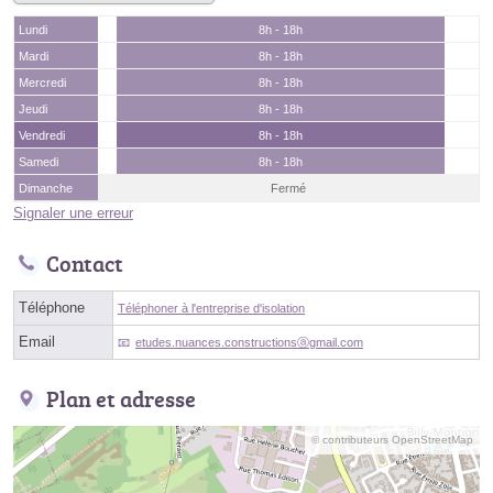
Lundi
8h - 18h
Mardi
8h - 18h
Mercredi
8h - 18h
Jeudi
8h - 18h
Vendredi
8h - 18h
Samedi
8h - 18h
Dimanche
Fermé
Signaler une erreur
Contact
Téléphone
Téléphoner à l'entreprise d'isolation
Email
etudes.nuances.constructionsⓐgmail.com
Plan et adresse
© contributeurs OpenStreetMap