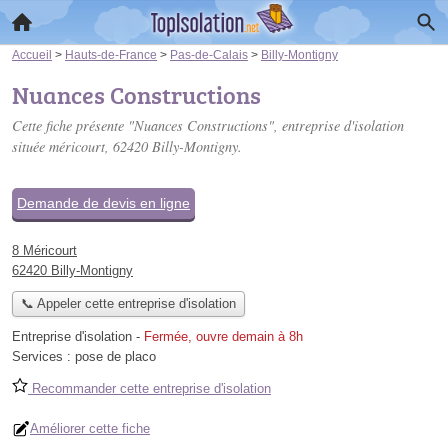
Accueil
>
Hauts-de-France
>
Pas-de-Calais
>
Billy-Montigny
Nuances Constructions
Cette fiche présente "Nuances Constructions", entreprise d'isolation
située
méricourt
, 62420 Billy-Montigny.
Demande de devis en ligne
8 Méricourt
62420 Billy-Montigny
📞 Appeler cette entreprise d'isolation
Entreprise d'isolation
-
Fermée, ouvre demain à 8h
Services :
pose de placo
Recommander cette entreprise d'isolation
Améliorer cette fiche