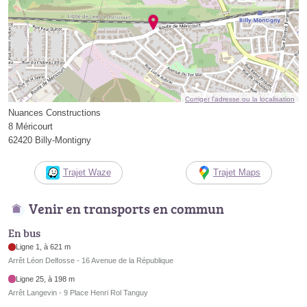
Corriger l’adresse ou la localisation
Nuances Constructions
8 Méricourt
62420 Billy-Montigny
Trajet Waze
Trajet Maps
Venir en transports en commun
En bus
Ligne 1, à 621 m
Arrêt Léon Delfosse - 16 Avenue de la République
Ligne 25, à 198 m
Arrêt Langevin - 9 Place Henri Rol Tanguy