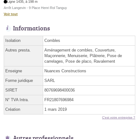
Ligne 1435, à 198 m
Arrêt Langevin - 9 Place Henri Rol Tanguy
Voir tout
Informations
Isolation
Combles
Autres presta.
Aménagement de combles, Couverture,
Maçonnerie, Menuiserie, Plâtrerie, Pose de
carrelages, Pose de placo, Ravalement
Enseigne
Nuances Constructions
Forme juridique
SARL
SIRET
80769698400036
N° TVA Intra.
FR21807696984
Création
1 mars 2019
C'est votre entreprise ?
Autres professionnels