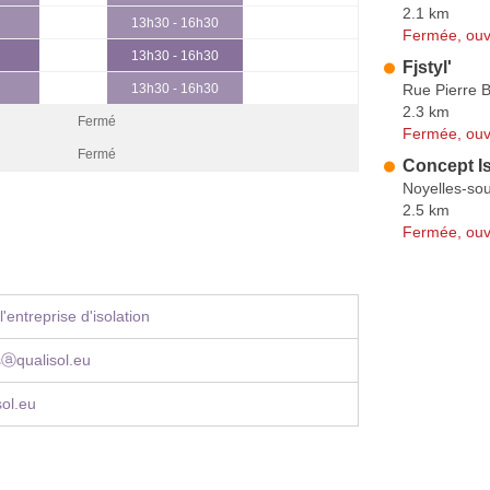
2.1 km
13h30 - 16h30
Fermée, ouv
13h30 - 16h30
Fjstyl'
Rue Pierre B
13h30 - 16h30
2.3 km
Fermé
Fermée, ouv
Fermé
Concept Is
Noyelles-so
2.5 km
Fermée, ouv
'entreprise d'isolation
ⓐqualisol.eu
ol.eu