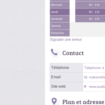
Mercredi
8h - 12h
Jeudi
8h - 12h
Vendredi
8h - 12h
Samedi
Dimanche
Signaler une erreur
Contact
Téléphone
Téléphoner à l
Email
mdesmidts
Site web
www.qualis
Plan et adresse