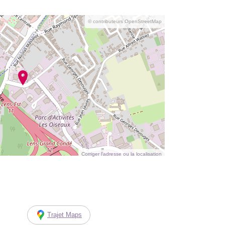
© contributeurs OpenStreetMap
Corriger l’adresse ou la localisation
Trajet Maps