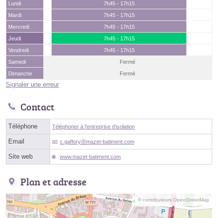
Lundi
7h45 - 17h15
Mardi
7h45 - 17h15
Mercredi
7h45 - 17h15
Jeudi
7h45 - 17h15
Vendredi
7h45 - 17h15
Samedi
Fermé
Dimanche
Fermé
Signaler une erreur
Contact
Téléphone
Téléphoner à l'entreprise d'isolation
Email
c.gafforyⓐmazet-batiment.com
Site web
www.mazet-batiment.com
Plan et adresse
© contributeurs OpenStreetMap