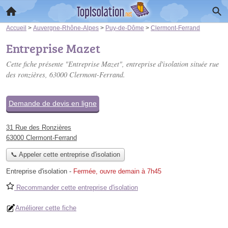
Accueil
>
Auvergne-Rhône-Alpes
>
Puy-de-Dôme
>
Clermont-Ferrand
Entreprise Mazet
Cette fiche présente "Entreprise Mazet", entreprise d'isolation située
rue
des ronzières
, 63000 Clermont-Ferrand.
Demande de devis en ligne
31 Rue des Ronzières
63000 Clermont-Ferrand
📞 Appeler cette entreprise d'isolation
Entreprise d'isolation
-
Fermée, ouvre demain à 7h45
Recommander cette entreprise d'isolation
Améliorer cette fiche