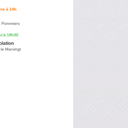
re à 14h
s Pommiers
qu'à 18h30
olation
ie Marvingt