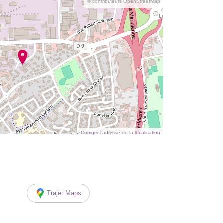
© contributeurs OpenStreetMap
Corriger l’adresse ou la localisation
Trajet Maps