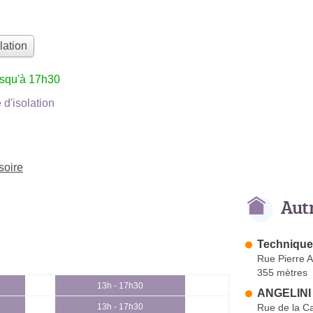
lation
usqu'à 17h30
d'isolation
soire
Aut
Technique
Rue Pierre 
355 mètres
13h - 17h30
ANGELINI P
Rue de la C
13h - 17h30