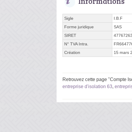
Informations
Sigle
I.B.F
Forme juridique
SAS
SIRET
4776726
N° TVA Intra.
FR66477
Création
15 mars 
Retrouvez cette page "Compte Iso
entreprise d'isolation 63
,
entrepri