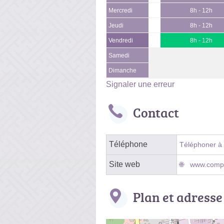
Mercredi
8h - 12h
Jeudi
8h - 12h
Vendredi
8h - 12h
Samedi
Dimanche
Signaler une erreur
Contact
Téléphone
Téléphoner à l
Site web
www.compt
Plan et adresse