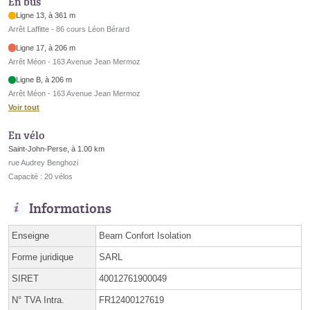
En bus
Ligne 13, à 361 m
Arrêt Laffitte - 86 cours Léon Bérard
Ligne 17, à 206 m
Arrêt Méon - 163 Avenue Jean Mermoz
Ligne B, à 206 m
Arrêt Méon - 163 Avenue Jean Mermoz
Voir tout
En vélo
Saint-John-Perse, à 1.00 km
rue Audrey Benghozi
Capacité : 20 vélos
Informations
Enseigne
Bearn Confort Isolation
Forme juridique
SARL
SIRET
40012761900049
N° TVA Intra.
FR12400127619