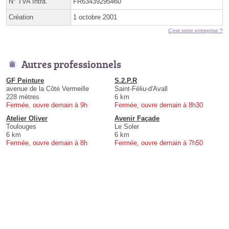
N° TVA Intra.
FR63439295460
Création
1 octobre 2001
C'est votre entreprise ?
Autres professionnels
GF Peinture
S.2.P.R
avenue de la Côté Vermeille
Saint-Féliu-d'Avall
228 mètres
6 km
Fermée, ouvre demain à 9h
Fermée, ouvre demain à 8h30
Atelier Oliver
Avenir Façade
Toulouges
Le Soler
6 km
6 km
Fermée, ouvre demain à 8h
Fermée, ouvre demain à 7h50