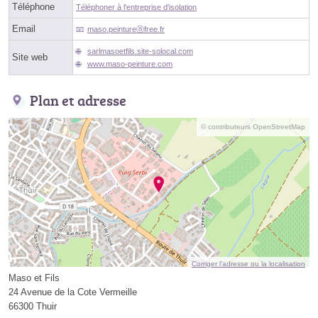
Téléphone
Téléphoner à l'entreprise d'isolation
Email
maso.peintureⓐfree.fr
sarlmasoetfils.site-solocal.com
Site web
www.maso-peinture.com
Plan et adresse
© contributeurs OpenStreetMap
Corriger l’adresse ou la localisation
Maso et Fils
24 Avenue de la Cote Vermeille
66300 Thuir