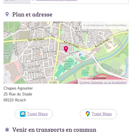
Plan et adresse
© contributeurs OpenStreetMap
Corriger l’adresse ou la localisation
Chapes Agounter
25 Rue du Stade
68110 Illzach
Trajet Waze
Trajet Maps
Venir en transports en commun