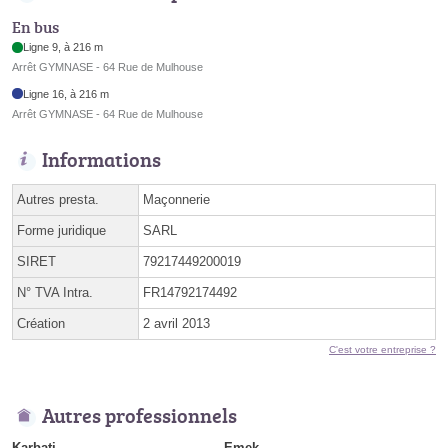
En bus
Ligne 9, à 216 m
Arrêt GYMNASE - 64 Rue de Mulhouse
Ligne 16, à 216 m
Arrêt GYMNASE - 64 Rue de Mulhouse
Informations
Autres presta.
Maçonnerie
Forme juridique
SARL
SIRET
79217449200019
N° TVA Intra.
FR14792174492
Création
2 avril 2013
C'est votre entreprise ?
Autres professionnels
Karbati
Emek