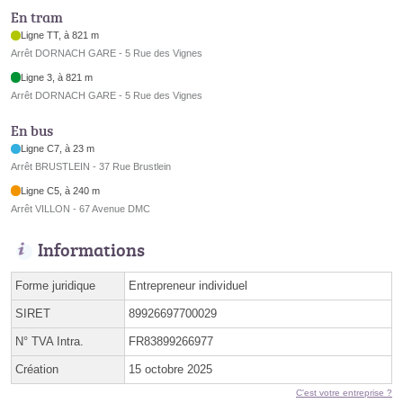
En tram
Ligne TT, à 821 m
Arrêt DORNACH GARE - 5 Rue des Vignes
Ligne 3, à 821 m
Arrêt DORNACH GARE - 5 Rue des Vignes
En bus
Ligne C7, à 23 m
Arrêt BRUSTLEIN - 37 Rue Brustlein
Ligne C5, à 240 m
Arrêt VILLON - 67 Avenue DMC
Informations
Forme juridique
Entrepreneur individuel
SIRET
89926697700029
N° TVA Intra.
FR83899266977
Création
15 octobre 2025
C'est votre entreprise ?