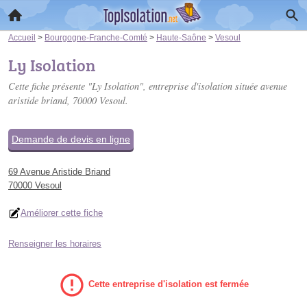
Accueil
>
Bourgogne-Franche-Comté
>
Haute-Saône
>
Vesoul
Ly Isolation
Cette fiche présente "Ly Isolation", entreprise d'isolation située
avenue
aristide briand
, 70000 Vesoul.
Demande de devis en ligne
69 Avenue Aristide Briand
70000 Vesoul
Améliorer cette fiche
Renseigner les horaires
Cette entreprise d'isolation est fermée