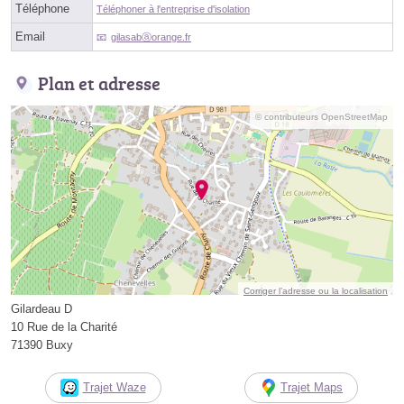
Téléphone
Téléphoner à l'entreprise d'isolation
Email
gilasabⓐorange.fr
Plan et adresse
© contributeurs OpenStreetMap
Corriger l’adresse ou la localisation
Gilardeau D
10 Rue de la Charité
71390 Buxy
Trajet Waze
Trajet Maps