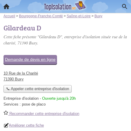
Accueil
>
Bourgogne-Franche-Comté
>
Saône-et-Loire
>
Buxy
Gilardeau D
Cette fiche présente "Gilardeau D", entreprise d'isolation située
rue de la
charité
, 71390 Buxy.
Demande de devis en ligne
10 Rue de la Charité
71390 Buxy
📞 Appeler cette entreprise d'isolation
Entreprise d'isolation
-
Ouverte jusqu'à 20h
Services :
pose de placo
Recommander cette entreprise d'isolation
Améliorer cette fiche