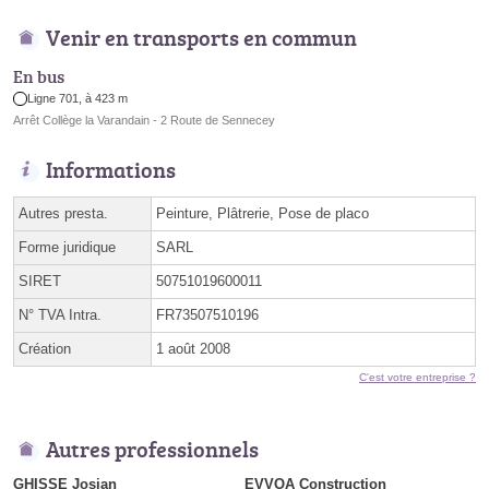
Venir en transports en commun
En bus
Ligne 701, à 423 m
Arrêt Collège la Varandain - 2 Route de Sennecey
Informations
Autres presta.
Peinture, Plâtrerie, Pose de placo
Forme juridique
SARL
SIRET
50751019600011
N° TVA Intra.
FR73507510196
Création
1 août 2008
C'est votre entreprise ?
Autres professionnels
GHISSE Josian
EVVOA Construction