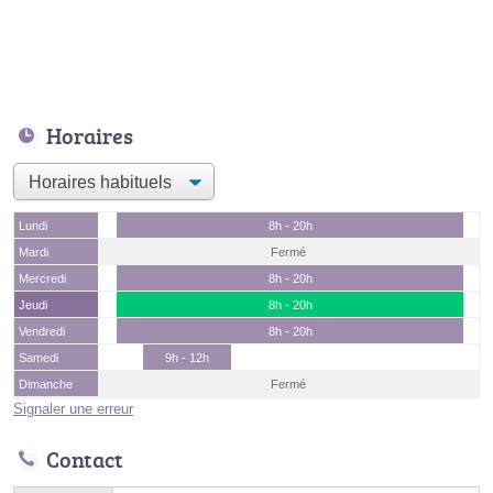
Horaires
Lundi
8h - 20h
Mardi
Fermé
Mercredi
8h - 20h
Jeudi
8h - 20h
Vendredi
8h - 20h
Samedi
9h - 12h
Dimanche
Fermé
Signaler une erreur
Contact