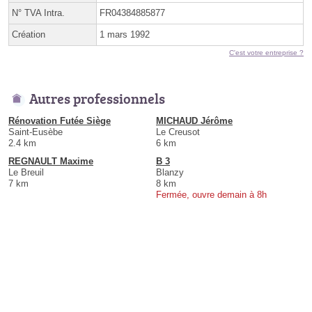
N° TVA Intra.
FR04384885877
Création
1 mars 1992
C'est votre entreprise ?
Autres professionnels
Rénovation Futée Siège
MICHAUD Jérôme
Saint-Eusèbe
Le Creusot
2.4 km
6 km
REGNAULT Maxime
B 3
Le Breuil
Blanzy
7 km
8 km
Fermée, ouvre demain à 8h