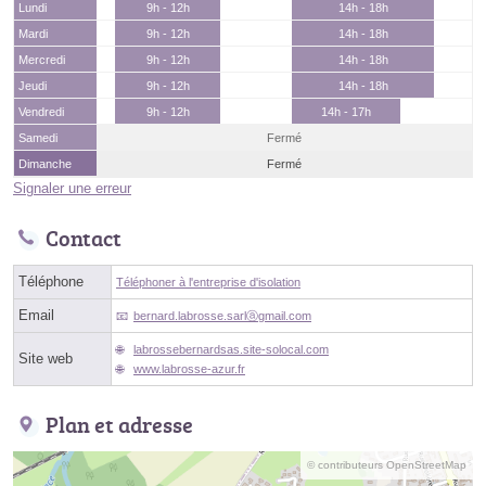
Lundi
9h - 12h
14h - 18h
Mardi
9h - 12h
14h - 18h
Mercredi
9h - 12h
14h - 18h
Jeudi
9h - 12h
14h - 18h
Vendredi
9h - 12h
14h - 17h
Samedi
Fermé
Dimanche
Fermé
Signaler une erreur
Contact
Téléphone
Téléphoner à l'entreprise d'isolation
Email
bernard.labrosse.sarlⓐgmail.com
labrossebernardsas.site-solocal.com
Site web
www.labrosse-azur.fr
Plan et adresse
© contributeurs OpenStreetMap