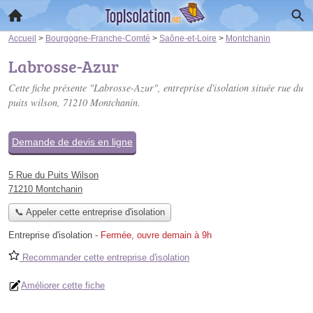
Accueil
>
Bourgogne-Franche-Comté
>
Saône-et-Loire
>
Montchanin
Labrosse-Azur
Cette fiche présente "Labrosse-Azur", entreprise d'isolation située
rue du
puits wilson
, 71210 Montchanin.
Demande de devis en ligne
5 Rue du Puits Wilson
71210 Montchanin
📞 Appeler cette entreprise d'isolation
Entreprise d'isolation
-
Fermée, ouvre demain à 9h
Recommander cette entreprise d'isolation
Améliorer cette fiche