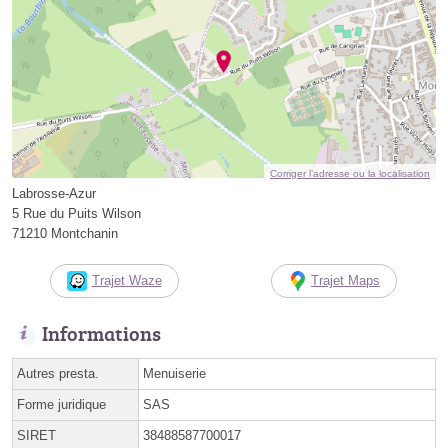
Corriger l’adresse ou la localisation
Labrosse-Azur
5 Rue du Puits Wilson
71210 Montchanin
Trajet Waze
Trajet Maps
Informations
Autres presta.
Menuiserie
Forme juridique
SAS
SIRET
38488587700017