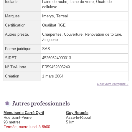
Isolants
Laine de roche, Laine de verre, Ouate de
cellulose
Marques
Imerys, Terreal
Certification
Qualibat RGE
Autres presta.
Charpentes, Couverture, Rénovation de toiture,
Zinguerie
Forme juridique
SAS
SIRET
45260524900013
N° TVA Intra.
FR59452605249
Création
1 mars 2004
C'est votre entreprise ?
Autres professionnels
Menuiserie Carré Cyril
Guy Rougès
Rue Saint-Pierre
Assé-le-Riboul
93 mètres
5 km
Fermée, ouvre lundi à 8h00