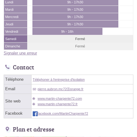
Lundi
9h - 17h30
Mardi
9h - 17h30
Mercredi
9h - 17h30
Jeudi
9h - 17h30
Vendredi
9h - 16h
Samedi
Fermé
Dimanche
Fermé
Signaler une erreur
Contact
Téléphone
Téléphoner à l'entreprise d'isolation
Email
pierre.aubron.mc72ⓐorange.fr
www.martin-charpente72.com
Site web
www.martin-charpente72.fr
Facebook
facebook.com/MartinCharpente72
Plan et adresse