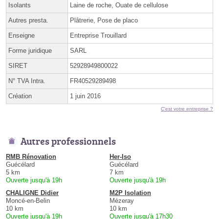
Isolants
Laine de roche, Ouate de cellulose
Autres presta.
Plâtrerie, Pose de placo
Enseigne
Entreprise Trouillard
Forme juridique
SARL
SIRET
52928949800022
N° TVA Intra.
FR40529289498
Création
1 juin 2016
C'est votre entreprise ?
Autres professionnels
RMB Rénovation
Her-Iso
Guécélard
Guécélard
5 km
7 km
Ouverte jusqu'à 19h
Ouverte jusqu'à 19h
CHALIGNE Didier
M2P Isolation
Moncé-en-Belin
Mézeray
10 km
10 km
Ouverte jusqu'à 19h
Ouverte jusqu'à 17h30