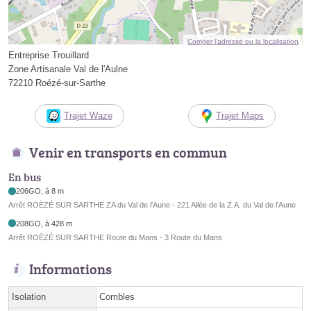
Corriger l’adresse ou la localisation
Entreprise Trouillard
Zone Artisanale Val de l'Aulne
72210 Roézé-sur-Sarthe
Trajet Waze
Trajet Maps
Venir en transports en commun
En bus
206GO, à 8 m
Arrêt ROËZÉ SUR SARTHE ZA du Val de l'Aune - 221 Allée de la Z.A. du Val de l'Aune
208GO, à 428 m
Arrêt ROËZÉ SUR SARTHE Route du Mans - 3 Route du Mans
Informations
Isolation
Combles