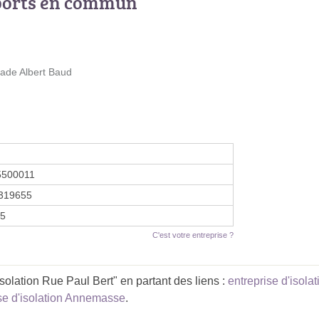
ports en commun
tade Albert Baud
5500011
319655
25
C'est votre entreprise ?
olation Rue Paul Bert" en partant des liens :
entreprise d'isol
se d'isolation Annemasse
.