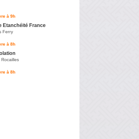
re à 9h
 Etanchéité France
s Ferry
re à 8h
olation
 Rocailles
re à 8h