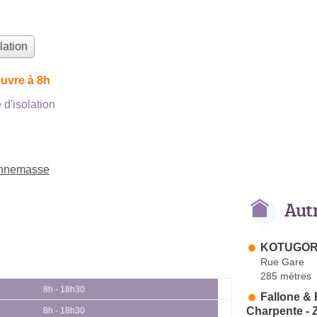
lation
uvre à 8h
d'isolation
 Annemasse
Aut
KOTUGOR
Rue Gare
285 mètres
8h - 18h30
Fallone & 
Charpente - 
8h - 18h30