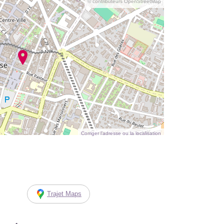
© contributeurs OpenStreetMap
Corriger l’adresse ou la localisation
Trajet Maps