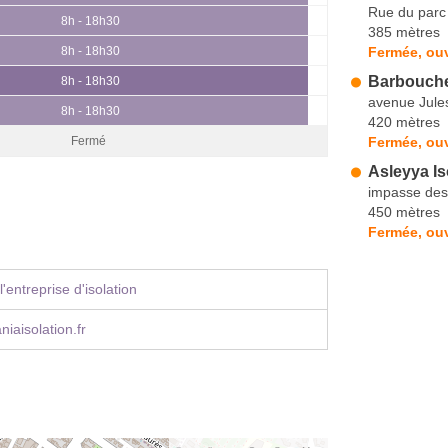
Rue du parc
8h - 18h30
385 mètres
Fermée, ouv
8h - 18h30
Barbouche
8h - 18h30
avenue Jule
8h - 18h30
420 mètres
Fermée, ouv
Fermé
Asleyya Is
impasse des
450 mètres
Fermée, ouv
'entreprise d'isolation
iaisolation.fr