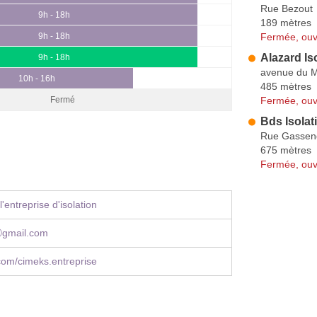
Rue Bezout
9h - 18h
189 mètres
Fermée, ouv
9h - 18h
Alazard Is
9h - 18h
avenue du 
10h - 16h
485 mètres
Fermée, ouv
Fermé
Bds Isolat
Rue Gassen
675 mètres
Fermée, ouv
'entreprise d'isolation
ⓐgmail.com
com/cimeks.entreprise