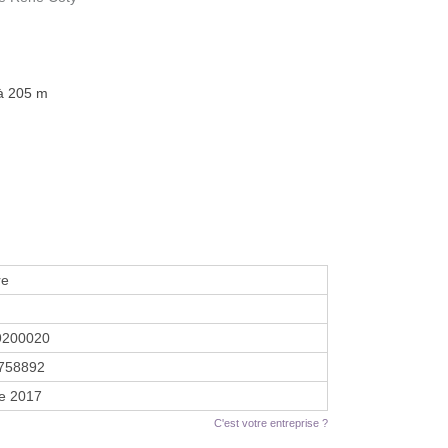
 à 205 m
re
9200020
758892
re 2017
C'est votre entreprise ?