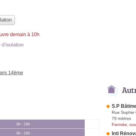
lation
uvre demain à 10h
d'isolation
Paris 14ème
Aut
S.P Bâtim
Rue Sophie
79 mètres
Fermée, ouv
9h - 18h
Inti Rénov
9h - 18h