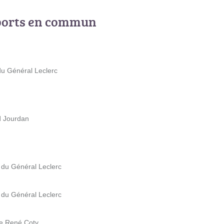
ports en commun
du Général Leclerc
d Jourdan
 du Général Leclerc
 du Général Leclerc
ue René Coty