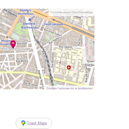
© contributeurs OpenStreetMap
Corriger l’adresse ou la localisation
Trajet Maps