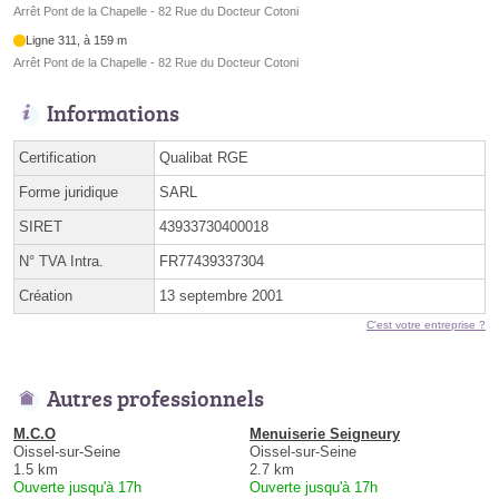
Arrêt Pont de la Chapelle - 82 Rue du Docteur Cotoni
Ligne 311, à 159 m
Arrêt Pont de la Chapelle - 82 Rue du Docteur Cotoni
Informations
Certification
Qualibat RGE
Forme juridique
SARL
SIRET
43933730400018
N° TVA Intra.
FR77439337304
Création
13 septembre 2001
C'est votre entreprise ?
Autres professionnels
M.C.O
Menuiserie Seigneury
Oissel-sur-Seine
Oissel-sur-Seine
1.5 km
2.7 km
Ouverte jusqu'à 17h
Ouverte jusqu'à 17h