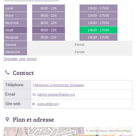
Lundi
8h30 - 12h
13h30 - 17h30
Mardi
8h30 - 12h
13h30 - 17h30
Mercredi
8h30 - 12h
13h30 - 17h30
Jeudi
8h30 - 12h
13h30 - 17h30
Vendredi
8h30 - 12h
13h30 - 17h30
Samedi
Fermé
Dimanche
Fermé
Signaler une erreur
Contact
Téléphone
Téléphoner à l'entreprise d'isolation
Email
patrick.lepageⓐabbei.org
Site web
www.abbei.org
Plan et adresse
© contributeurs OpenStreetMap