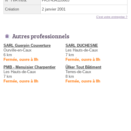
N° TVA Intra.
FR37434120663
Création
2 janvier 2001
C'est votre entreprise ?
Autres professionnels
SARL Guerpin Couverture
SARL DUCHESNE
Ourville-en-Caux
Les Hauts-de-Caux
6 km
7 km
Fermée, ouvre à 8h
Fermée, ouvre à 8h
PMB - Menuisier Charpentier
Ülker Tout Bâtiment
Les Hauts-de-Caux
Terres-de-Caux
7 km
8 km
Fermée, ouvre à 8h
Fermée, ouvre à 8h