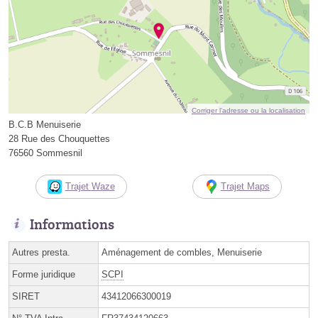
Corriger l’adresse ou la localisation
B.C.B Menuiserie
28 Rue des Chouquettes
76560 Sommesnil
Trajet Waze
Trajet Maps
Informations
Autres presta.
Aménagement de combles, Menuiserie
Forme juridique
SCPI
SIRET
43412066300019