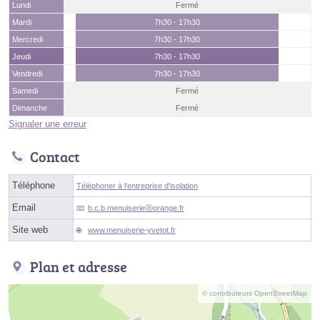
Lundi
Fermé
Mardi
7h30 - 17h30
Mercredi
7h30 - 17h30
Jeudi
7h30 - 17h30
Vendredi
7h30 - 17h30
Samedi
Fermé
Dimanche
Fermé
Signaler une erreur
Contact
Téléphone
Téléphoner à l'entreprise d'isolation
Email
b.c.b.menuiserieⓐorange.fr
Site web
www.menuiserie-yvetot.fr
Plan et adresse
© contributeurs OpenStreetMap