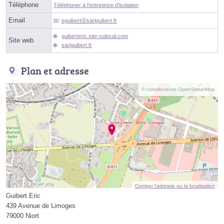
Téléphone
Téléphoner à l'entreprise d'isolation
Email
eguibertⓐsarlguibert.fr
guiberteric.site-solocal.com
Site web
sarlguibert.fr
Plan et adresse
© contributeurs OpenStreetMap
Corriger l’adresse ou la localisation
Guibert Eric
439 Avenue de Limoges
79000 Niort