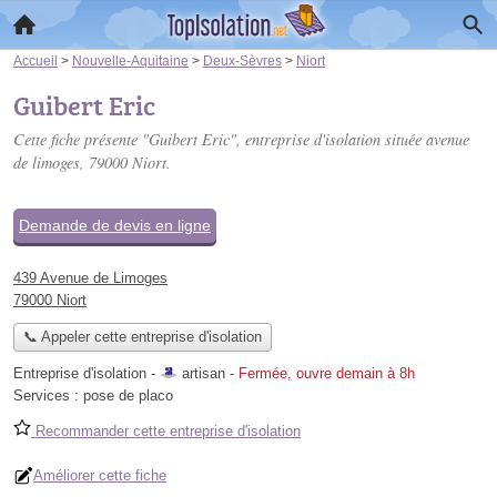
Accueil
>
Nouvelle-Aquitaine
>
Deux-Sèvres
>
Niort
Guibert Eric
Cette fiche présente "Guibert Eric", entreprise d'isolation située
avenue
de limoges
, 79000 Niort.
Demande de devis en ligne
439 Avenue de Limoges
79000 Niort
📞 Appeler cette entreprise d'isolation
Entreprise d'isolation -
artisan
-
Fermée, ouvre demain à 8h
Services :
pose de placo
Recommander cette entreprise d'isolation
Améliorer cette fiche