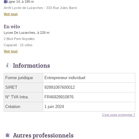
Ligne 14, à 190 m
Arrêt Lycée de Luzarches - 333 Rue Jules Barni
Voir tout
En vélo
Lycee De Luzarches, à 226 m
2 Blvd Pont Noyelles
Capacité : 15 vélos
Voir tout
Informations
Forme juridique
Entrepreneur individuel
SIRET
92891087600012
N° TVA Intra.
FR46928910876
Création
1 juin 2024
C'est votre entreprise ?
Autres professionnels