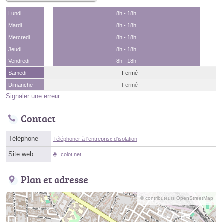
Lundi
8h - 18h
Mardi
8h - 18h
Mercredi
8h - 18h
Jeudi
8h - 18h
Vendredi
8h - 18h
Samedi
Fermé
Dimanche
Fermé
Signaler une erreur
Contact
Téléphone
Téléphoner à l'entreprise d'isolation
Site web
colot.net
Plan et adresse
© contributeurs OpenStreetMap