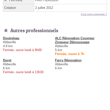
N° TVA Intra.
FR07752451955
Création
2 juillet 2012
C'est votre entreprise ?
Autres professionnels
Doutreleau
ALC Rénovation Couvreur
Abbeville
Zingueur Démoussage
4.8 km
Abbeville
Fermée, ouvre lundi à 8h00
5 km
Fermée, ouvre à 7h
Durot
Farcy Rénovation
Abbeville
Abbeville
6 km
6 km
Fermée, ouvre lundi à 13h30