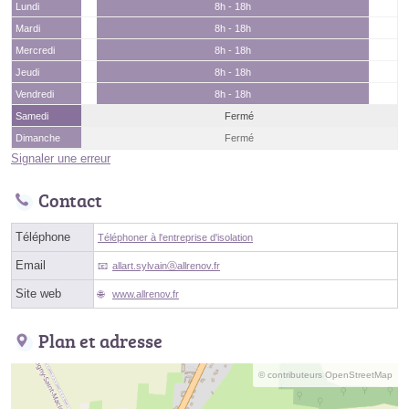
Lundi
8h - 18h
Mardi
8h - 18h
Mercredi
8h - 18h
Jeudi
8h - 18h
Vendredi
8h - 18h
Samedi
Fermé
Dimanche
Fermé
Signaler une erreur
Contact
Téléphone
Téléphoner à l'entreprise d'isolation
Email
allart.sylvainⓐallrenov.fr
Site web
www.allrenov.fr
Plan et adresse
© contributeurs OpenStreetMap