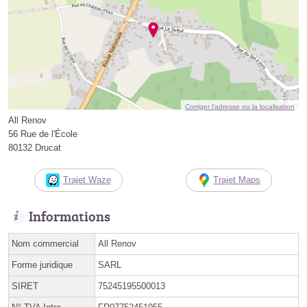
Corriger l’adresse ou la localisation
All Renov
56 Rue de l'École
80132 Drucat
Trajet Waze
Trajet Maps
Informations
Nom commercial
All Renov
Forme juridique
SARL
SIRET
75245195500013