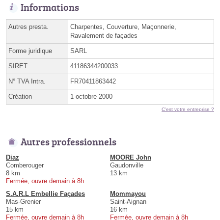
Informations
Autres presta.
Charpentes, Couverture, Maçonnerie,
Ravalement de façades
Forme juridique
SARL
SIRET
41186344200033
N° TVA Intra.
FR70411863442
Création
1 octobre 2000
C'est votre entreprise ?
Autres professionnels
Diaz
MOORE John
Comberouger
Gaudonville
8 km
13 km
Fermée, ouvre demain à 8h
S.A.R.L Embellie Façades
Mommayou
Mas-Grenier
Saint-Aignan
15 km
16 km
Fermée, ouvre demain à 8h
Fermée, ouvre demain à 8h