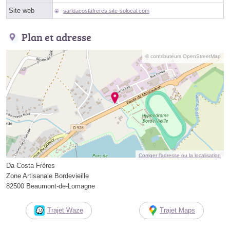
Site web
sarldacostafreres.site-solocal.com
Plan et adresse
© contributeurs OpenStreetMap
Corriger l’adresse ou la localisation
Da Costa Frères
Zone Artisanale Bordevieille
82500 Beaumont-de-Lomagne
Trajet Waze
Trajet Maps