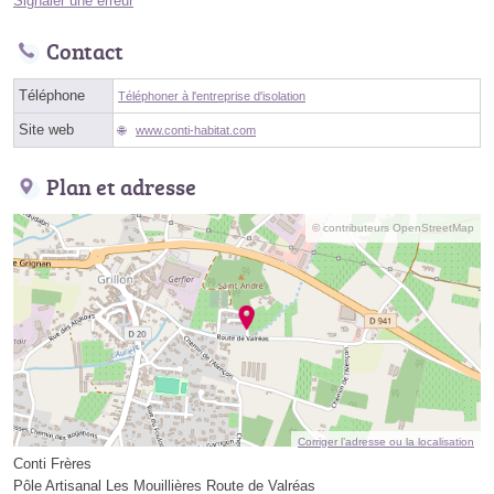
Signaler une erreur
Contact
Téléphone
Téléphoner à l'entreprise d'isolation
Site web
www.conti-habitat.com
Plan et adresse
© contributeurs OpenStreetMap
Corriger l’adresse ou la localisation
Conti Frères
Pôle Artisanal Les Mouillières Route de Valréas