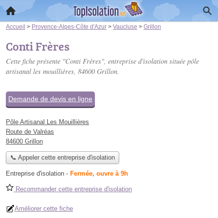
Accueil
>
Provence-Alpes-Côte d'Azur
>
Vaucluse
>
Grillon
Conti Frères
Cette fiche présente "Conti Frères", entreprise d'isolation située
pôle
artisanal les mouillières
, 84600 Grillon.
Demande de devis en ligne
Pôle Artisanal Les Mouillières
Route de Valréas
84600 Grillon
📞 Appeler cette entreprise d'isolation
Entreprise d'isolation
-
Fermée, ouvre à 9h
Recommander cette entreprise d'isolation
Améliorer cette fiche