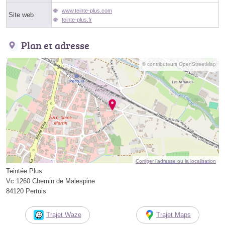
www.teinte-plus.com
Site web
teinte-plus.fr
Plan et adresse
© contributeurs OpenStreetMap
Corriger l’adresse ou la localisation
Teintée Plus
Vc 1260 Chemin de Malespine
84120 Pertuis
Trajet Waze
Trajet Maps