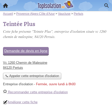
Accueil
>
Provence-Alpes-Côte d'Azur
>
Vaucluse
>
Pertuis
Teintée Plus
Cette fiche présente "Teintée Plus", entreprise d'isolation située
vc 1260
chemin de malespine
, 84120 Pertuis.
Demande de devis en ligne
Vc 1260 Chemin de Malespine
84120 Pertuis
📞 Appeler cette entreprise d'isolation
Entreprise d'isolation
-
Fermée, ouvre lundi à 8h00
Recommander cette entreprise d'isolation
Améliorer cette fiche