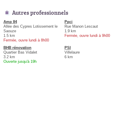
Autres professionnels
Amp 84
Ppci
Allée des Cypres Lotissement le
Rue Manon Lescaut
Saouze
1.9 km
1.5 km
Fermée, ouvre lundi à 9h00
Fermée, ouvre lundi à 8h00
BHB rénovation
PSI
Quartier Bas Vidalet
Villelaure
3.2 km
6 km
Ouverte jusqu'à 19h