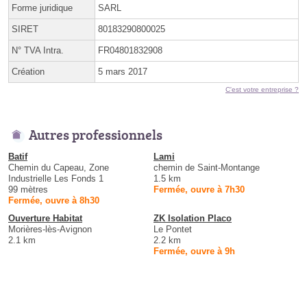
Forme juridique
SARL
SIRET
80183290800025
N° TVA Intra.
FR04801832908
Création
5 mars 2017
C'est votre entreprise ?
Autres professionnels
Batif
Lami
Chemin du Capeau, Zone
chemin de Saint-Montange
Industrielle Les Fonds 1
1.5 km
99 mètres
Fermée, ouvre à 7h30
Fermée, ouvre à 8h30
Ouverture Habitat
ZK Isolation Placo
Morières-lès-Avignon
Le Pontet
2.1 km
2.2 km
Fermée, ouvre à 9h