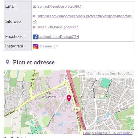
Email
contactⓐecologisprotect84.fr
linkedin.com/company/eco'logis-protect-84/?originalSubdomain
Site web
=fr
reseaucth.fr/nos-agences/
Facebook
facebook.com/ReseauCTH
Instagram
@reseau_cth
Plan et adresse
© contributeurs OpenStreetMap
Corriger l’adresse ou la localisation