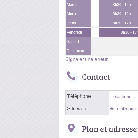
Mardi
8h30 - 12h
Mercredi
8h30 - 12h
Jeudi
8h30 - 12h
Vendredi
8h30 - 13
Samedi
Dimanche
Signaler une erreur
Contact
Téléphone
Téléphoner à l
Site web
etslimousin
Plan et adresse