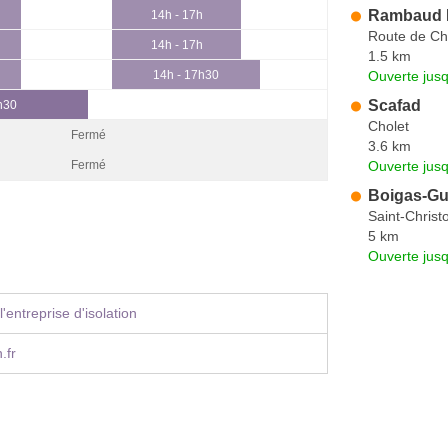
Rambaud 
14h - 17h
Route de Ch
14h - 17h
1.5 km
Ouverte jus
14h - 17h30
Scafad
h30
Cholet
Fermé
3.6 km
Ouverte jus
Fermé
Boigas-Gui
Saint-Christ
5 km
Ouverte jus
'entreprise d'isolation
.fr