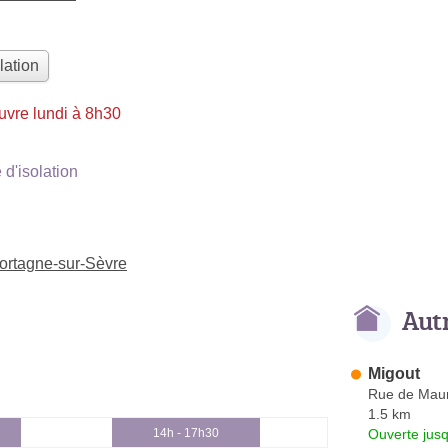
lation
uvre lundi à 8h30
d'isolation
Mortagne-sur-Sèvre
Aut
Migout
Rue de Maun
1.5 km
Ouverte jus
14h - 17h30