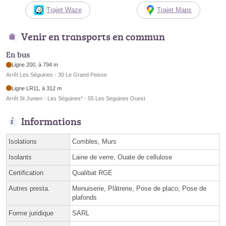
Trajet Waze
Trajet Maps
Venir en transports en commun
En bus
Ligne 200, à 794 m
Arrêt Les Séguines - 30 Le Grand Peisse
Ligne LR11, à 312 m
Arrêt St Junien - Les Séguines* - 55 Les Seguines Ouest
Informations
Isolations
Combles, Murs
Isolants
Laine de verre, Ouate de cellulose
Certification
Qualibat RGE
Autres presta.
Menuiserie, Plâtrerie, Pose de placo, Pose de
plafonds
Forme juridique
SARL