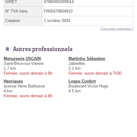
SIRET
47960491000014
N° TVA Intra.
FR65479604910
Création
1 octobre 2004
C'est votre entreprise ?
Autres professionnels
Menuiserie USCAIN
Martinho Sébastien
Saint-Brice-sur-Vienne
Jabreilles
1.7 km
2.1 km
Fermée, ouvre demain à 8h
Fermée, ouvre demain à 7h30
Henriques
Logeo Confort
avenue Henri Barbusse
Boulevard Victor Hugo
4 km
4.5 km
Fermée, ouvre demain à 8h