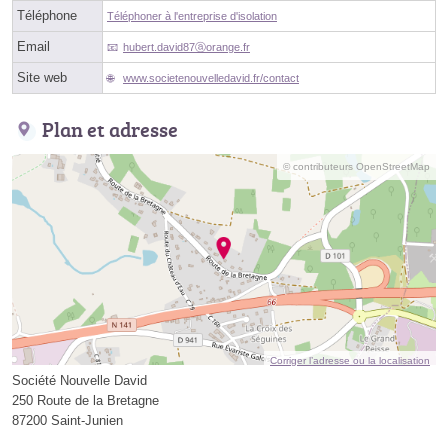
Téléphone
Téléphoner à l'entreprise d'isolation
Email
hubert.david87ⓐorange.fr
Site web
www.societenouvelledavid.fr/contact
Plan et adresse
© contributeurs OpenStreetMap
Corriger l’adresse ou la localisation
Société Nouvelle David
250 Route de la Bretagne
87200 Saint-Junien