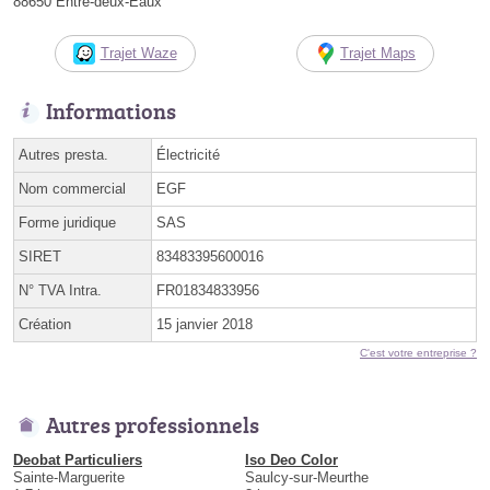
88650 Entre-deux-Eaux
Trajet Waze
Trajet Maps
Informations
Autres presta.
Électricité
Nom commercial
EGF
Forme juridique
SAS
SIRET
83483395600016
N° TVA Intra.
FR01834833956
Création
15 janvier 2018
C'est votre entreprise ?
Autres professionnels
Deobat Particuliers
Iso Deo Color
Sainte-Marguerite
Saulcy-sur-Meurthe