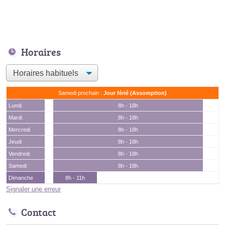
Horaires
Samedi prochain :
Jour férié (Assomption)
Lundi
8h - 18h
Mardi
8h - 18h
Mercredi
8h - 18h
Jeudi
8h - 18h
Vendredi
8h - 18h
Samedi
8h - 18h
Dimanche
8h - 11h
Signaler une erreur
Contact