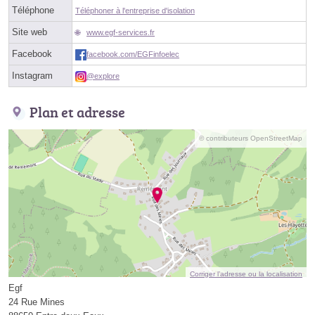
Téléphone
Téléphoner à l'entreprise d'isolation
Site web
www.egf-services.fr
Facebook
facebook.com/EGFinfoelec
Instagram
@explore
Plan et adresse
© contributeurs OpenStreetMap
Corriger l’adresse ou la localisation
Egf
24 Rue Mines