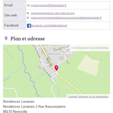
Email
sylvia.gomes88ⓐwanadoo.fr
entreprisemgomes.site-solocal.com
Site web
www.gomescharpenteboiscouvertureisolationetancheite.fr
Facebook
facebook.com/DalAluNational
Plan et adresse
© contributeurs OpenStreetMap
Corriger l’adresse ou la localisation
Residences Lorraines
Residences Lorraines 2 Rue Bassompierre
88170 Removille