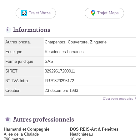
Trajet Waze
Trajet Maps
Informations
Autres presta.
Charpentes, Couverture, Zinguerie
Enseigne
Residences Lorraines
Forme juridique
SAS
SIRET
32929617200011
N° TVA Intra.
FR79329296172
Création
23 décembre 1983
C'est votre entreprise ?
Autres professionnels
Harmand et Compagnie
DOS REIS-Art & Fenêtres
Allée de la Chalade
Neufchâteau
790 mètres
10 km