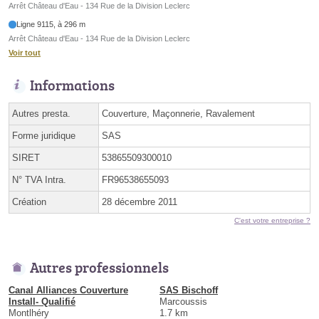
Arrêt Château d'Eau - 134 Rue de la Division Leclerc
Ligne 9115, à 296 m
Arrêt Château d'Eau - 134 Rue de la Division Leclerc
Voir tout
Informations
Autres presta.
Couverture, Maçonnerie, Ravalement
Forme juridique
SAS
SIRET
53865509300010
N° TVA Intra.
FR96538655093
Création
28 décembre 2011
C'est votre entreprise ?
Autres professionnels
Canal Alliances Couverture
SAS Bischoff
Install- Qualifié
Marcoussis
Montlhéry
1.7 km