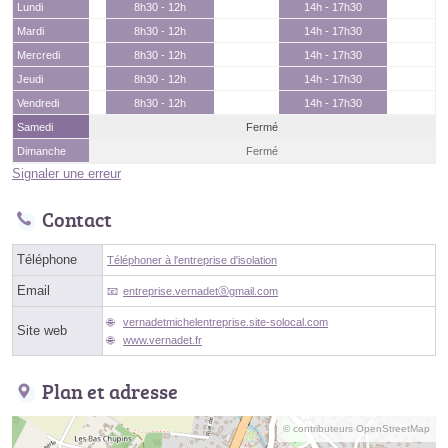
Lundi
8h30 - 12h
14h - 17h30
Mardi
8h30 - 12h
14h - 17h30
Mercredi
8h30 - 12h
14h - 17h30
Jeudi
8h30 - 12h
14h - 17h30
Vendredi
8h30 - 12h
14h - 17h30
Samedi
Fermé
Dimanche
Fermé
Signaler une erreur
Contact
Téléphone
Téléphoner à l'entreprise d'isolation
Email
entreprise.vernadetⓐgmail.com
vernadetmichelentreprise.site-solocal.com
Site web
www.vernadet.fr
Plan et adresse
© contributeurs OpenStreetMap