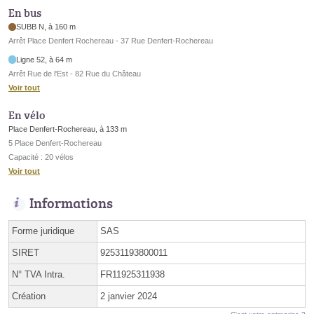
En bus
SUBB N, à 160 m
Arrêt Place Denfert Rochereau - 37 Rue Denfert-Rochereau
Ligne 52, à 64 m
Arrêt Rue de l'Est - 82 Rue du Château
Voir tout
En vélo
Place Denfert-Rochereau, à 133 m
5 Place Denfert-Rochereau
Capacité : 20 vélos
Voir tout
Informations
Forme juridique
SAS
SIRET
92531193800011
N° TVA Intra.
FR11925311938
Création
2 janvier 2024