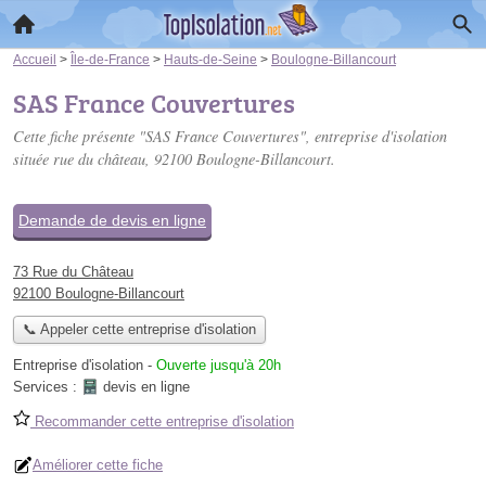
Accueil
>
Île-de-France
>
Hauts-de-Seine
>
Boulogne-Billancourt
SAS France Couvertures
Cette fiche présente "SAS France Couvertures", entreprise d'isolation
située
rue du château
, 92100 Boulogne-Billancourt.
Demande de devis en ligne
73 Rue du Château
92100 Boulogne-Billancourt
📞 Appeler cette entreprise d'isolation
Entreprise d'isolation
-
Ouverte jusqu'à 20h
Services :
devis en ligne
Recommander cette entreprise d'isolation
Améliorer cette fiche