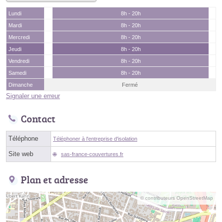
Lundi
8h - 20h
Mardi
8h - 20h
Mercredi
8h - 20h
Jeudi
8h - 20h
Vendredi
8h - 20h
Samedi
8h - 20h
Dimanche
Fermé
Signaler une erreur
Contact
Téléphone
Téléphoner à l'entreprise d'isolation
Site web
sas-france-couvertures.fr
Plan et adresse
© contributeurs OpenStreetMap