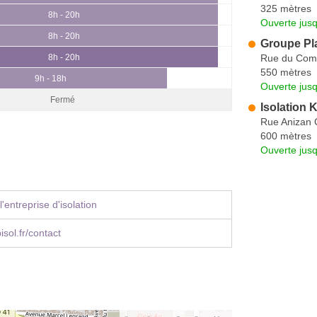
325 mètres
8h - 20h
Ouverte jus
8h - 20h
Groupe Pl
Rue du Com
8h - 20h
550 mètres
9h - 18h
Ouverte jus
Fermé
Isolation
Rue Anizan C
600 mètres
Ouverte jus
'entreprise d'isolation
sol.fr/contact