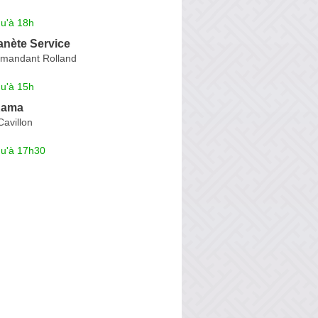
qu'à 18h
anète Service
mandant Rolland
qu'à 15h
 Kama
avillon
qu'à 17h30