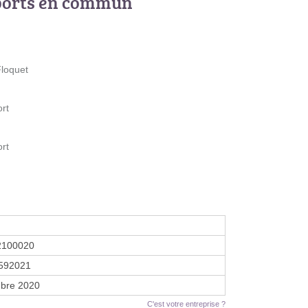
ports en commun
Floquet
ort
ort
2100020
592021
bre 2020
C'est votre entreprise ?