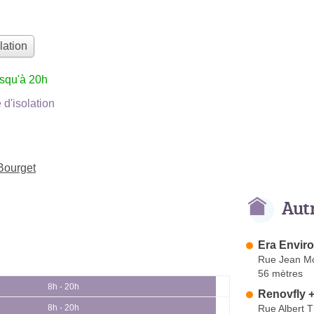
lation
usqu'à 20h
d'isolation
 Bourget
Aut
Era Envir
Rue Jean Mo
56 mètres
8h - 20h
Renovfly 
Rue Albert 
8h - 20h