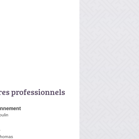
res professionnels
onnement
ulin
+
Thomas