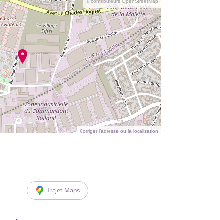
© contributeurs OpenStreetMap
Corriger l’adresse ou la localisation
Trajet Maps