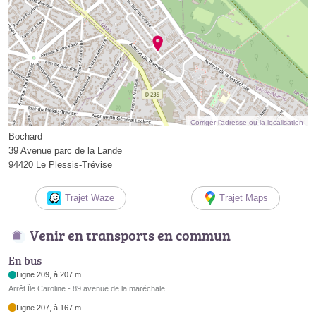
Corriger l’adresse ou la localisation
Bochard
39 Avenue parc de la Lande
94420 Le Plessis-Trévise
Trajet Waze
Trajet Maps
Venir en transports en commun
En bus
Ligne 209, à 207 m
Arrêt Île Caroline - 89 avenue de la maréchale
Ligne 207, à 167 m