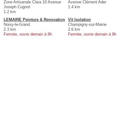
Zone Artisanale Clara 10 Avenue
Avenue Clément Ader
Joseph Cugnot
1.4 km
1.2 km
LEMAIRE Peinture & Renovation
Vit Isolation
Noisy-le-Grand
Champigny-sur-Marne
2.3 km
2.6 km
Fermée, ouvre demain à 8h
Fermée, ouvre demain à 8h