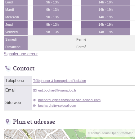
Lundi
9h - 13h
14h - 19h
Mardi
9h - 13h
14h - 19h
Mercredi
9h - 13h
14h - 19h
Jeudi
9h - 13h
14h - 19h
Vendredi
9h - 13h
14h - 19h
Samedi
Fermé
Dimanche
Fermé
Signaler une erreur
Contact
Téléphone
Téléphoner à l'entreprise d'isolation
Email
ent.bochardⓐwanadoo.fr
bochard-leplessistrevise.site-solocal.com
Site web
bochard.site-solocal.com
Plan et adresse
© contributeurs OpenStreetMap