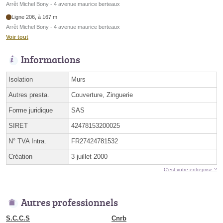
Arrêt Michel Bony - 4 avenue maurice berteaux
Ligne 206, à 167 m
Arrêt Michel Bony - 4 avenue maurice berteaux
Voir tout
Informations
Isolation
Murs
Autres presta.
Couverture, Zinguerie
Forme juridique
SAS
SIRET
42478153200025
N° TVA Intra.
FR27424781532
Création
3 juillet 2000
C'est votre entreprise ?
Autres professionnels
S.C.C.S
Cnrb