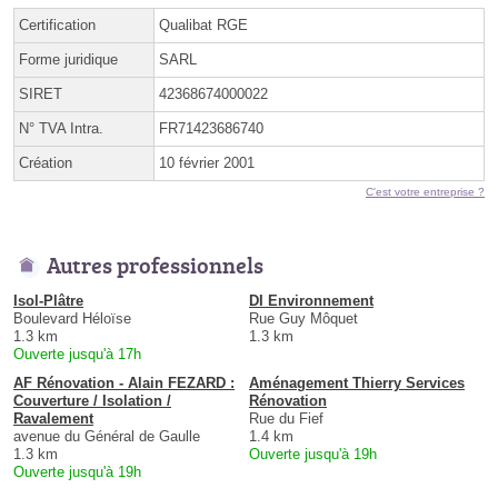
Certification
Qualibat RGE
Forme juridique
SARL
SIRET
42368674000022
N° TVA Intra.
FR71423686740
Création
10 février 2001
C'est votre entreprise ?
Autres professionnels
Isol-Plâtre
DI Environnement
Boulevard Héloïse
Rue Guy Môquet
1.3 km
1.3 km
Ouverte jusqu'à 17h
AF Rénovation - Alain FEZARD :
Aménagement Thierry Services
Couverture / Isolation /
Rénovation
Ravalement
Rue du Fief
avenue du Général de Gaulle
1.4 km
1.3 km
Ouverte jusqu'à 19h
Ouverte jusqu'à 19h