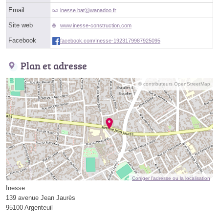
Email
inesse.batⓐwanadoo.fr
Site web
www.inesse-construction.com
Facebook
facebook.com/Inesse-1923179987925095
Plan et adresse
© contributeurs OpenStreetMap
Corriger l’adresse ou la localisation
Inesse
139 avenue Jean Jaurès
95100 Argenteuil