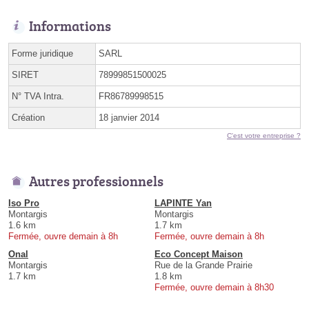
Informations
Forme juridique
SARL
SIRET
78999851500025
N° TVA Intra.
FR86789998515
Création
18 janvier 2014
C'est votre entreprise ?
Autres professionnels
Iso Pro
LAPINTE Yan
Montargis
Montargis
1.6 km
1.7 km
Fermée, ouvre demain à 8h
Fermée, ouvre demain à 8h
Onal
Eco Concept Maison
Montargis
Rue de la Grande Prairie
1.7 km
1.8 km
Fermée, ouvre demain à 8h30