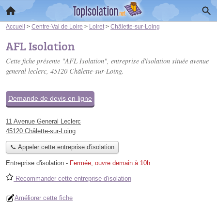
Accueil
>
Centre-Val de Loire
>
Loiret
>
Châlette-sur-Loing
AFL Isolation
Cette fiche présente "AFL Isolation", entreprise d'isolation située
avenue
general leclerc
, 45120 Châlette-sur-Loing.
Demande de devis en ligne
11 Avenue General Leclerc
45120 Châlette-sur-Loing
📞 Appeler cette entreprise d'isolation
Entreprise d'isolation
-
Fermée, ouvre demain à 10h
Recommander cette entreprise d'isolation
Améliorer cette fiche