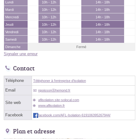
Lundi
10h - 12h
14h - 18h
Mardi
10h - 12h
14h - 18h
Mercredi
10h - 12h
14h - 18h
Jeudi
10h - 12h
14h - 18h
Vendredi
10h - 12h
14h - 18h
Samedi
10h - 12h
14h - 18h
Dimanche
Fermé
Signaler une erreur
Contact
Téléphone
Téléphoner à l'entreprise d'isolation
Email
npoissonⓐhemond.fr
aflisolation.site-solocal.com
Site web
www.aflisolation.fr
Facebook
facebook.com/AFL-Isolation-619106395267944/
Plan et adresse