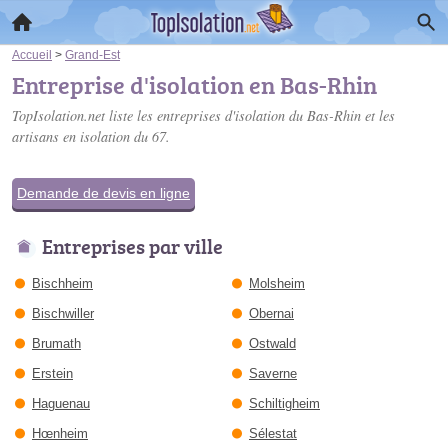
Accueil
>
Grand-Est
Entreprise d'isolation en Bas-Rhin
TopIsolation.net liste les
entreprises d'isolation du Bas-Rhin
et les
artisans en isolation du 67.
Demande de devis en ligne
Entreprises par ville
Bischheim
Molsheim
Bischwiller
Obernai
Brumath
Ostwald
Erstein
Saverne
Haguenau
Schiltigheim
Hœnheim
Sélestat