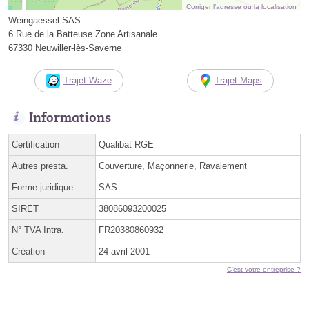
Corriger l’adresse ou la localisation
Weingaessel SAS
6 Rue de la Batteuse Zone Artisanale
67330 Neuwiller-lès-Saverne
Trajet Waze
Trajet Maps
Informations
Certification
Qualibat RGE
Autres presta.
Couverture, Maçonnerie, Ravalement
Forme juridique
SAS
SIRET
38086093200025
N° TVA Intra.
FR20380860932
Création
24 avril 2001
C'est votre entreprise ?