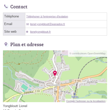
Contact
Téléphone
Téléphoner à l'entreprise d'isolation
Email
lionel.yongblouttⓐwanadoo.fr
Site web
lionelyongbloutt.fr
Plan et adresse
© contributeurs OpenStreetMap
Corriger l’adresse ou la localisation
Yongbloutt Lionel