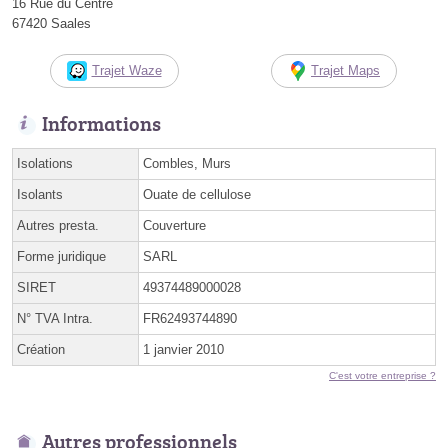
16 Rue du Centre
67420 Saales
Trajet Waze
Trajet Maps
Informations
Isolations
Combles, Murs
Isolants
Ouate de cellulose
Autres presta.
Couverture
Forme juridique
SARL
SIRET
49374489000028
N° TVA Intra.
FR62493744890
Création
1 janvier 2010
C'est votre entreprise ?
Autres professionnels