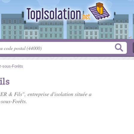
z-sous-Forêts
ls
R & Fils", entreprise d'isolation située
a
-sous-Forêts.