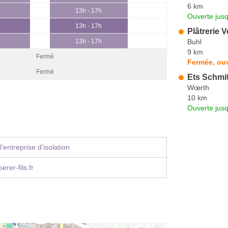
6 km
13h - 17h
Ouverte jus
13h - 17h
Plâtrerie V
Buhl
13h - 17h
9 km
Fermé
Fermée, ouv
Fermé
Ets Schmit
Wœrth
10 km
Ouverte jus
'entreprise d'isolation
rer-fils.fr