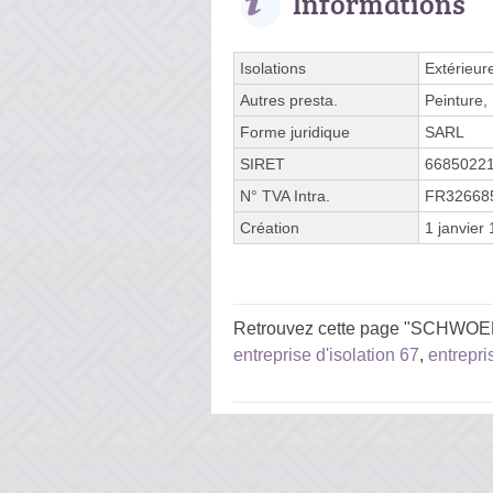
Informations
Isolations
Extérieur
Autres presta.
Peinture,
Forme juridique
SARL
SIRET
6685022
N° TVA Intra.
FR32668
Création
1 janvier
Retrouvez cette page "SCHWOERE
entreprise d'isolation 67
,
entrepri