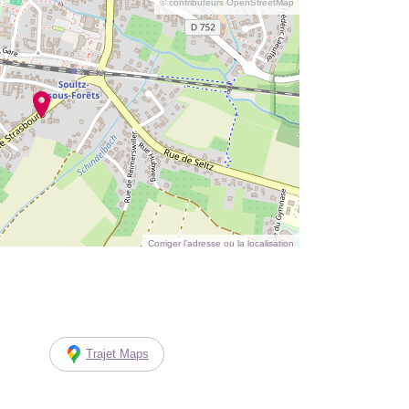
© contributeurs OpenStreetMap
Corriger l’adresse ou la localisation
Trajet Maps