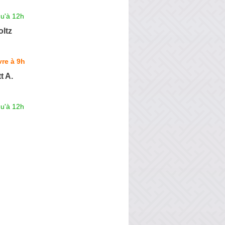
qu'à 12h
oltz
re à 9h
t A.
qu'à 12h