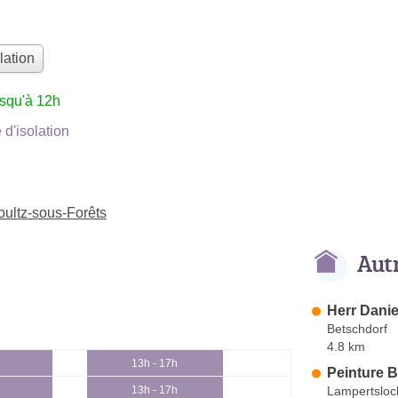
lation
usqu'à 12h
d'isolation
Soultz-sous-Forêts
Aut
Herr Danie
Betschdorf
4.8 km
13h - 17h
Peinture B
Lampertsloc
13h - 17h