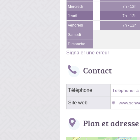
Mercredi
7h - 12h
Jeudi
7h - 12h
Vendredi
7h - 12h
Samedi
Dimanche
Signaler une erreur
Contact
Téléphone
Téléphoner à l
Site web
www.schwoe
Plan et adresse