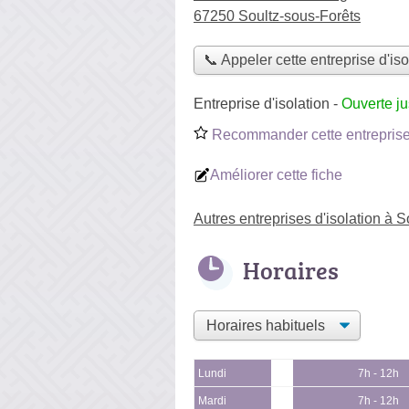
67250 Soultz-sous-Forêts
📞 Appeler cette entreprise d'iso
Entreprise d'isolation
-
Ouverte j
Recommander cette entreprise 
Améliorer cette fiche
Autres entreprises d'isolation à 
Horaires
Lundi
7h - 12h
Mardi
7h - 12h